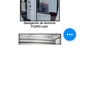
Delegación de alumnos
FCAFD León
Antiguos alumnos
Facultad de Ciencias de la Actividad Física y del
Deporte
Campus de Vegazana s/n 24007 León
Telf:
987 29 30 00
|
fcdadm@unileon.es
Horario
: Lunes a viernes de 7:30h a 20:00h (Instalaciones
8:00h a 20:00h
)